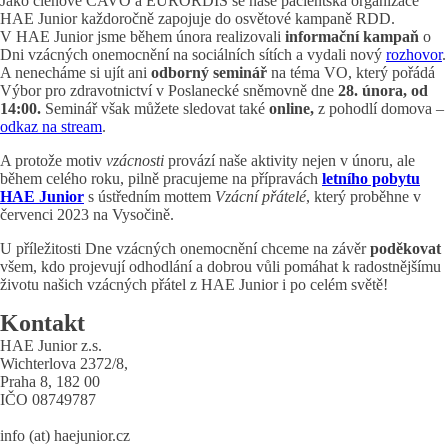
Jako členové ČAVO a EURORDIS se naše pacientská organizace
HAE Junior každoročně zapojuje do osvětové kampaně RDD.
V HAE Junior jsme během února realizovali
informační kampaň
o
Dni vzácných onemocnění na sociálních sítích a vydali nový
rozhovor
.
A nenecháme si ujít ani
odborný
seminář
na téma VO, který pořádá
Výbor pro zdravotnictví v Poslanecké sněmovně dne
28. února, od
14:00.
Seminář však můžete sledovat také
online,
z pohodlí domova –
odkaz na stream
.
A protože motiv
vzácnosti
provází naše aktivity nejen v únoru, ale
během celého roku, pilně pracujeme na přípravách
letního pobytu
HAE Junior
s ústředním mottem
Vzácní přátelé
, který proběhne v
červenci 2023 na Vysočině.
U příležitosti Dne vzácných onemocnění chceme na závěr
poděkovat
všem, kdo projevují odhodlání a dobrou vůli pomáhat k radostnějšímu
životu našich vzácných přátel z HAE Junior i po celém světě!
Kontakt
HAE Junior z.s.
Wichterlova 2372/8,
Praha 8, 182 00
IČO 08749787
info (at) haejunior.cz