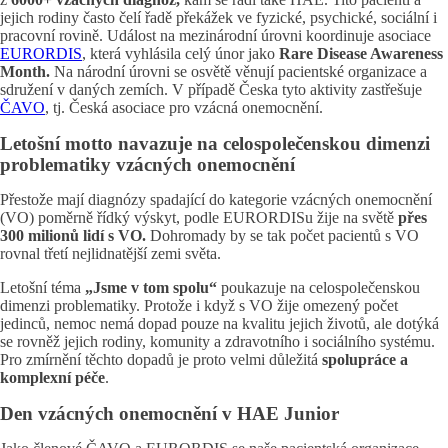
jejich rodiny často čelí řadě překážek ve fyzické, psychické, sociální i
pracovní rovině. Událost na mezinárodní úrovni koordinuje asociace
EURORDIS
, která vyhlásila celý únor jako
Rare Disease Awareness
Month.
Na národní úrovni se osvětě věnují pacientské organizace a
sdružení v daných zemích. V případě Česka tyto aktivity zastřešuje
ČAVO
, tj. Česká asociace pro vzácná onemocnění.
Letošní motto navazuje na celospolečenskou dimenzi
problematiky vzácných onemocnění
Přestože mají diagnózy spadající do kategorie vzácných onemocnění
(VO) poměrně řídký výskyt, podle EURORDISu žije na světě
přes
300 milionů lidí s VO.
Dohromady by se tak počet pacientů s VO
rovnal třetí nejlidnatější zemi světa.
Letošní téma
„Jsme v tom spolu“
poukazuje na celospolečenskou
dimenzi problematiky. Protože i když s VO žije omezený počet
jedinců, nemoc nemá dopad pouze na kvalitu jejich životů, ale dotýká
se rovněž jejich rodiny, komunity a zdravotního i sociálního systému.
Pro zmírnění těchto dopadů je proto velmi důležitá
spolupráce a
komplexní péče
.
Den vzácných onemocnění v HAE Junior