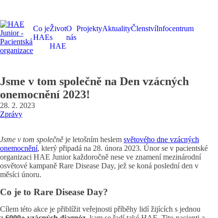
Co je
Život
O
Projekty
Aktuality
Členství
Infocentrum
HAE
s
nás
HAE
Jsme v tom společně na Den vzácných
onemocnění 2023!
28. 2. 2023
Zprávy
Jsme v tom společně
je letošním heslem
světového dne vzácných
onemocnění
, který připadá na 28. února 2023. Únor se v pacientské
organizaci HAE Junior každoročně nese ve znamení mezinárodní
osvětové kampaně Rare Disease Day, jež se koná poslední den v
měsíci únoru.
Co je to Rare Disease Day?
Cílem této akce je přiblížit veřejnosti příběhy lidí žijících s jednou
z
6000+ vzácných diagnóz,
kam se řadí také HAE. Tito pacienti a