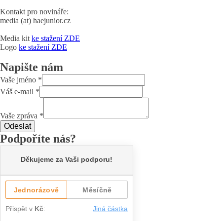
Kontakt pro novináře:
media (at) haejunior.cz
Media kit
ke stažení ZDE
Logo
ke stažení ZDE
Napište nám
Vaše jméno
*
Váš e-mail
*
Vaše zpráva
*
Odeslat
Podpoříte nás?