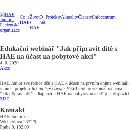
Co je
Život
O
Projekty
Aktuality
Členství
Infocentrum
HAE
s
nás
HAE
Edukační webinář "Jak připravit dítě s
HAE na účast na pobytové akci"
4. 6. 2020
Akce
HAE Junior zve rodiče dětí s HAE k účasti na prvním online webináři
v rámci projektu
Jak na lepší život s HAE
! Online webinář na téma
"Jak připravit dítě s diagnózou HAE na pobytovou akci" je k dispozici
ZDE
.
Kontakt
HAE Junior z.s.
Wichterlova 2372/8,
Praha 8, 182 00