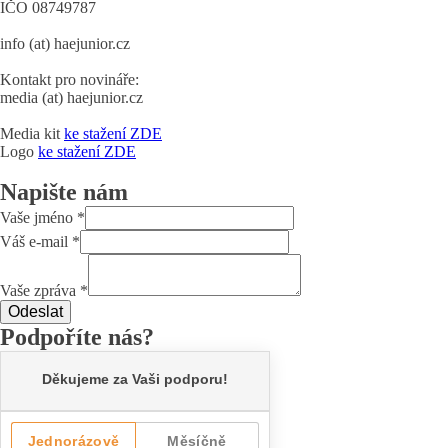
IČO 08749787
info (at) haejunior.cz
Kontakt pro novináře:
media (at) haejunior.cz
Media kit
ke stažení ZDE
Logo
ke stažení ZDE
Napište nám
Vaše jméno
*
Váš e-mail
*
Vaše zpráva
*
Odeslat
Podpoříte nás?